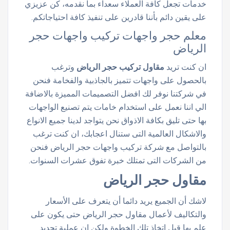
خدمات تجعل كافة العملاء سعداء بما نقدمه، كن عزيزي
على يقين دائم بأننا قادرين على تنفيذ كافة احتياجاتكم.
معلم حجر واجهات تركيب واجهات حجر
الرياض
ان كنت تريد
مقاول
تركيب حجر الرياض
وترغب
بالحصول على واجهات تتميز بالجاذبية والفخامة فنحن
في شركتنا نوفر لك افضل التصميمات المميزة بالاضافة
الي اننا نعمل على استخدام خامات يتم تصنيع الواجهات
بها حتى تليق بكافة الاذواق نحن يتواجد لدينا جميع الانواع
والاشكال العالمية التى ستنال اعجابك، ان كنت ترغب
بالتواصل مع شركة تركيب واجهات حجر الرياض فنحن
من الشركات التى تمتلك خبرة تفوق عشرات السنوات.
مقاول حجر الرياض
لاشك أن الجميع يريد دائما أن يتعرف على الأسعار
والتكاليف لأعمال مقاول حجر الرياض حتى يكون على
علم بها قبل اتخاذ تلك الخطوة ولكن إن عملية تحديد