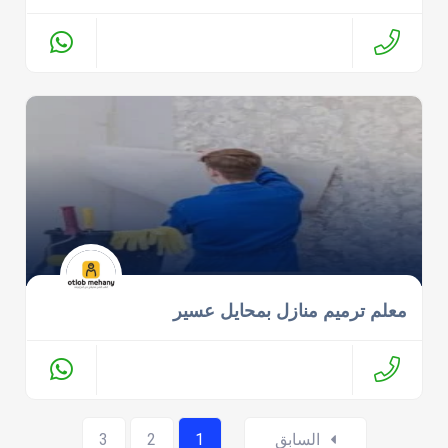
معلم ترميم منازل بمحايل عسير
Posts
السابق
1
2
3