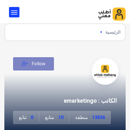
الرئيسية
Follow
الكاتب : emarketingo
13836
منطقة
10
متابع
0
تتابع