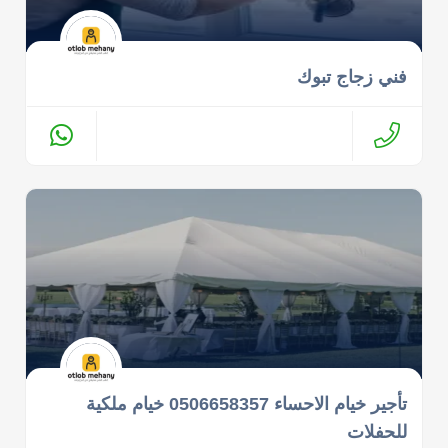
فني زجاج تبوك
تأجير خيام الاحساء 0506658357 خيام ملكية
للحفلات