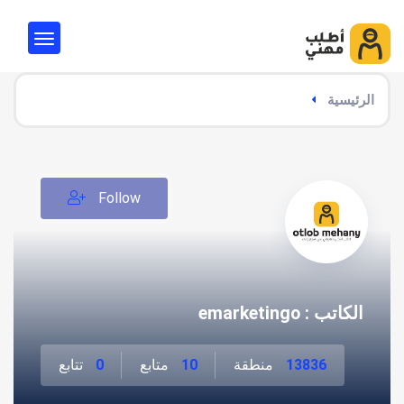
الرئيسية
Follow
الكاتب : emarketingo
13836
منطقة
10
متابع
0
تتابع