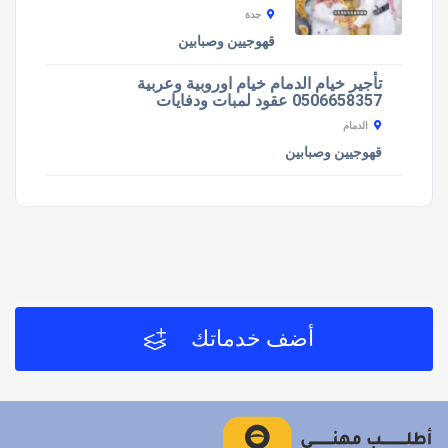
جدة
قهوجيين وصبابين
تأجير خيام الدمام خيام اوروبية وعربية
0506658357 عقود لمبات ودفايات
الدمام
قهوجيين وصبابين
أضف خدماتك