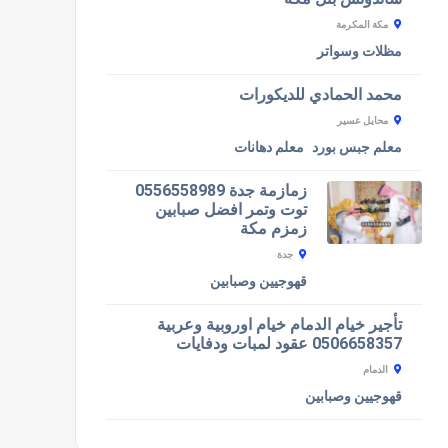
مكة المكرمة
مظلات وسواتر
محمد الحمادي للديكورات
محايل عسير
معلم جبس بورد
معلم دهانات
زمازمة جدة 0556558989
توت وتمر افضل صبابين
زمزم مكة
جدة
قهوجيين وصبابين
تأجير خيام الدمام خيام اوروبية وعربية
0506658357 عقود لمبات ودفايات
الدمام
قهوجيين وصبابين