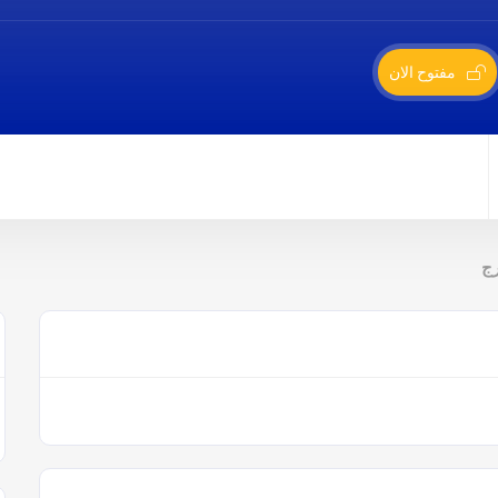
مفتوح الان
ج