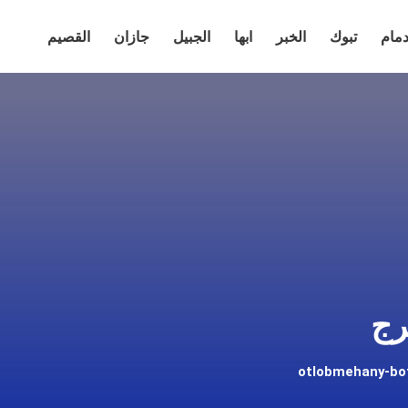
دمام
تبوك
الخبر
ابها
الجبيل
جازان
القصيم
رج
otlobmehany-b