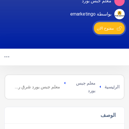
معلم جبس بورد
بواسطة emarketingo
مفتوح الان
معلم جبس
الرئيسية
معلم جبس بورد شرق رأس تنورة
بورد
الوصف