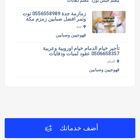
معلم جبس بورد
معلم دهانات
زمازمة جدة 0556558989 توت
وتمر افضل صبابين زمزم مكة
جدة
قهوجيين وصبابين
تأجير خيام الدمام خيام اوروبية وعربية
0506658357 عقود لمبات ودفايات
الدمام
قهوجيين وصبابين
أضف خدماتك