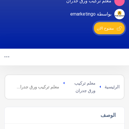
معلم تركيب ورق جدران
بواسطة emarketingo
مفتوح الان
معلم تركيب
الرئيسية
معلم تركيب ورق جدران رخيص بالنماص
ورق جدران
الوصف