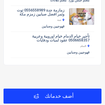
معلم جبس بورد
معلم دهانات
زمازمة جدة 0556558989 توت
وتمر افضل صبابين زمزم مكة
جدة
قهوجيين وصبابين
تأجير خيام الدمام خيام اوروبية وعربية
0506658357 عقود لمبات ودفايات
الدمام
قهوجيين وصبابين
أضف خدماتك