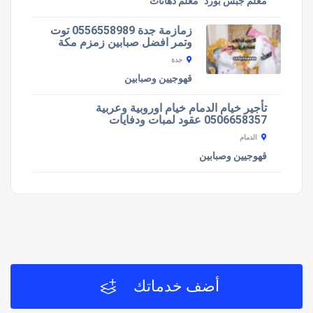
معلم جبس بورد
معلم دهانات
زمازمة جدة 0556558989 توت
وتمر افضل صبابين زمزم مكة
جدة
قهوجيين وصبابين
تأجير خيام الدمام خيام اوروبية وعربية
0506658357 عقود لمبات ودفايات
الدمام
قهوجيين وصبابين
أضف خدماتك