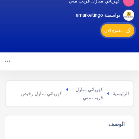
كهربائي منازل قريب مني
بواسطة emarketingo
مفتوح الان
كهربائي منازل
الرئيسية
كهربائي منازل رخيص بالمدينة المنورة
قريب مني
الوصف