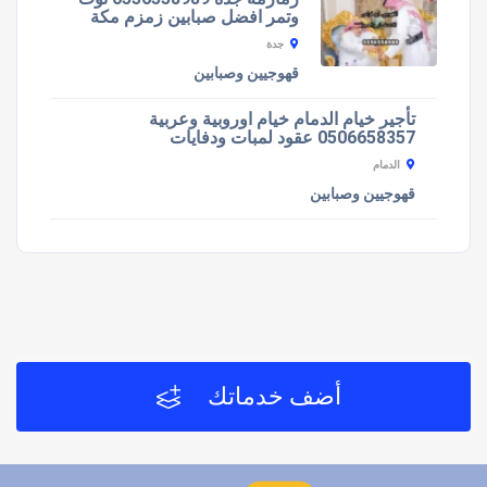
وتمر افضل صبابين زمزم مكة
جدة
قهوجيين وصبابين
تأجير خيام الدمام خيام اوروبية وعربية
0506658357 عقود لمبات ودفايات
الدمام
قهوجيين وصبابين
أضف خدماتك