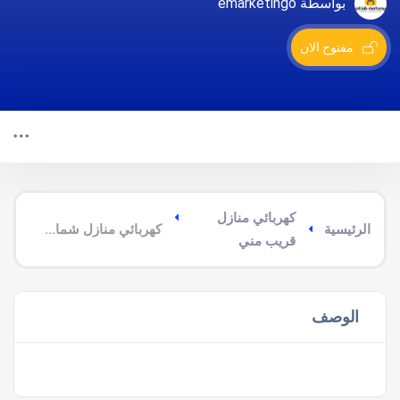
بواسطة emarketingo
مفتوح الان
كهربائي منازل
الرئيسية
كهربائي منازل شمال الجبيل
قريب مني
الوصف