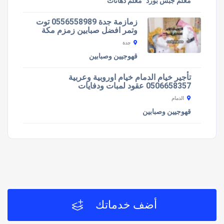
معلم جبس بورد
معلم دهانات
زمازمة جدة 0556558989 توت
وتمر افضل صبابين زمزم مكة
جدة
قهوجيين وصبابين
تأجير خيام الدمام خيام اوروبية وعربية
0506658357 عقود لمبات ودفايات
الدمام
قهوجيين وصبابين
أضف خدماتك