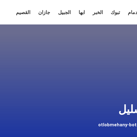
دمام
تبوك
الخبر
ابها
الجبيل
جازان
القصيم
ليل
otlobmehany-bo