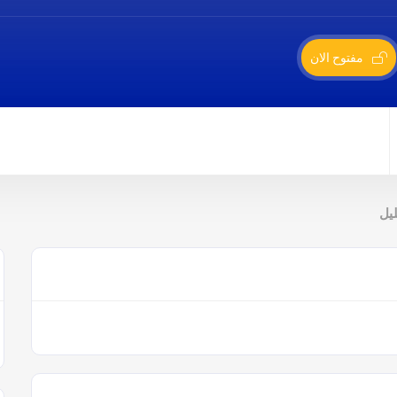
مفتوح الان
يل