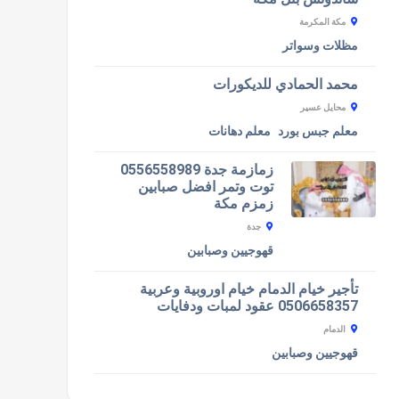
مكة المكرمة
مظلات وسواتر
محمد الحمادي للديكورات
محايل عسير
معلم جبس بورد
معلم دهانات
زمازمة جدة 0556558989
توت وتمر افضل صبابين
زمزم مكة
جدة
قهوجيين وصبابين
تأجير خيام الدمام خيام اوروبية وعربية
0506658357 عقود لمبات ودفايات
الدمام
قهوجيين وصبابين