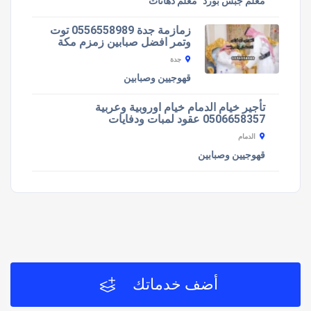
معلم جبس بورد
معلم دهانات
زمازمة جدة 0556558989 توت
وتمر افضل صبابين زمزم مكة
جدة
قهوجيين وصبابين
تأجير خيام الدمام خيام اوروبية وعربية
0506658357 عقود لمبات ودفايات
الدمام
قهوجيين وصبابين
أضف خدماتك