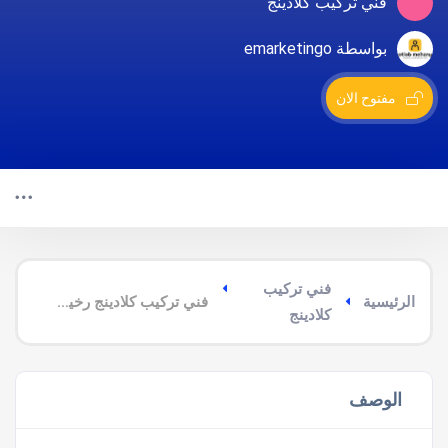
فني تركيب كلادينج
بواسطة emarketingo
مفتوح الان
فني تركيب
الرئيسية
فني تركيب كلادينج رخيص بالدرعية
كلادينج
الوصف