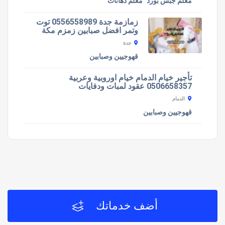
معلم جبس بورد
معلم دهانات
زمازمة جدة 0556558989 توت
وتمر افضل صبابين زمزم مكة
جدة
قهوجيين وصبابين
تأجير خيام الدمام خيام اوروبية وعربية
0506658357 عقود لمبات ودفايات
الدمام
قهوجيين وصبابين
أضف خدماتك