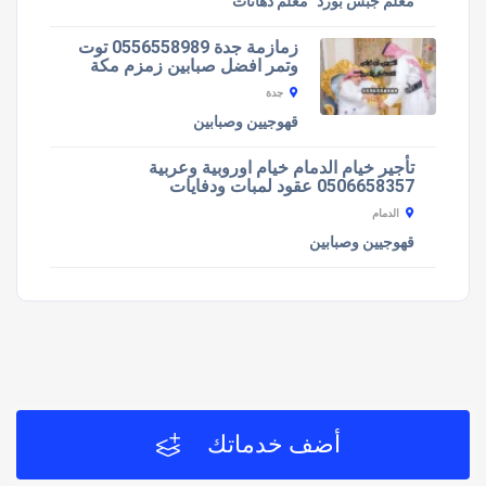
معلم جبس بورد
معلم دهانات
زمازمة جدة 0556558989 توت
وتمر افضل صبابين زمزم مكة
جدة
قهوجيين وصبابين
تأجير خيام الدمام خيام اوروبية وعربية
0506658357 عقود لمبات ودفايات
الدمام
قهوجيين وصبابين
أضف خدماتك