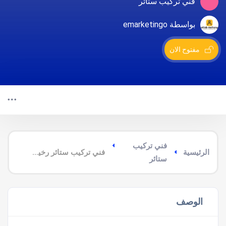
فني تركيب ستائر
بواسطة emarketingo
مفتوح الان
فني تركيب
الرئيسية
فني تركيب ستائر رخيص ببيش
ستائر
الوصف