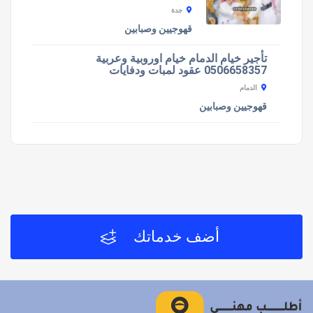
جدة
قهوجيين وصبابين
تأجير خيام الدمام خيام اوروبية وعربية
0506658357 عقود لمبات ودفايات
الدمام
قهوجيين وصبابين
أضف خدماتك