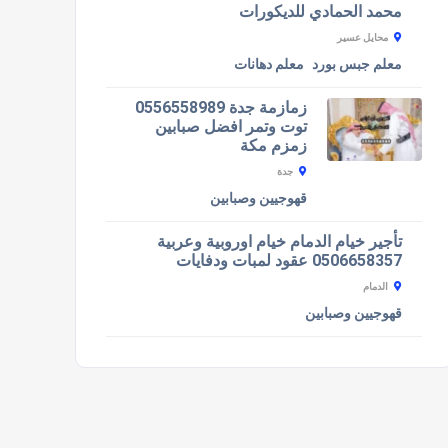
محمد الحمادي للديكورات
محايل عسير
معلم جبس بورد
معلم دهانات
زمازمة جدة 0556558989
توت وتمر افضل صبابين
زمزم مكة
جدة
قهوجيين وصبابين
تأجير خيام الدمام خيام اوروبية وعربية
0506658357 عقود لمبات ودفايات
الدمام
قهوجيين وصبابين