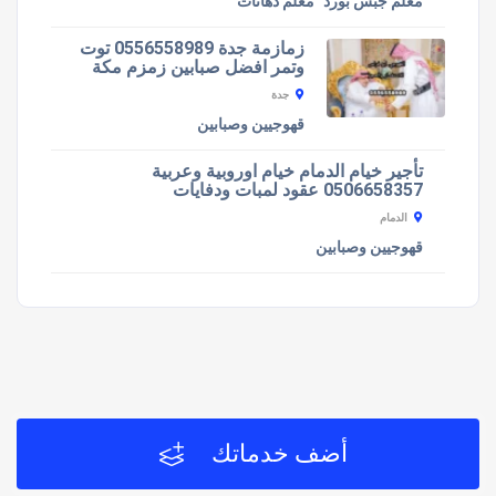
معلم جبس بورد
معلم دهانات
زمازمة جدة 0556558989 توت
وتمر افضل صبابين زمزم مكة
جدة
قهوجيين وصبابين
تأجير خيام الدمام خيام اوروبية وعربية
0506658357 عقود لمبات ودفايات
الدمام
قهوجيين وصبابين
أضف خدماتك