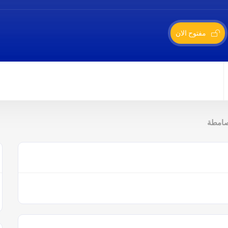
مفتوح الان
صامطة