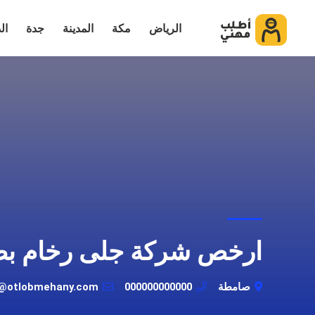
الرياض
مكة
المدينة
جدة
ال
ارخص شركة جلى رخام ب
صامطة
000000000000
t@otlobmehany.com