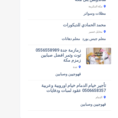
مكة المكرمة
مظلات وسواتر
محمد الحمادي للديكورات
محايل عسير
معلم جبس بورد
معلم دهانات
زمازمة جدة 0556558989
توت وتمر افضل صبابين
زمزم مكة
جدة
قهوجيين وصبابين
تأجير خيام الدمام خيام اوروبية وعربية
0506658357 عقود لمبات ودفايات
الدمام
قهوجيين وصبابين