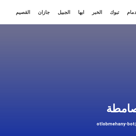
دمام
تبوك
الخبر
ابها
الجبيل
جازان
القصيم
صامطة
otlobmehany-bo