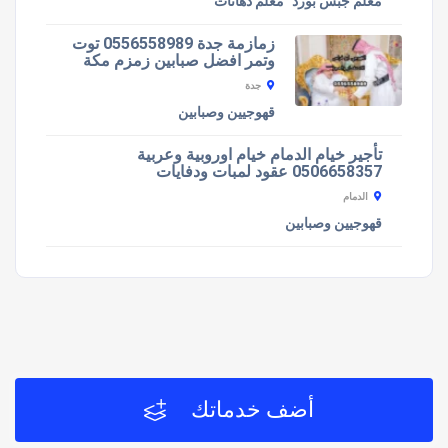
معلم جبس بورد
معلم دهانات
زمازمة جدة 0556558989 توت
وتمر افضل صبابين زمزم مكة
جدة
قهوجيين وصبابين
تأجير خيام الدمام خيام اوروبية وعربية
0506658357 عقود لمبات ودفايات
الدمام
قهوجيين وصبابين
أضف خدماتك