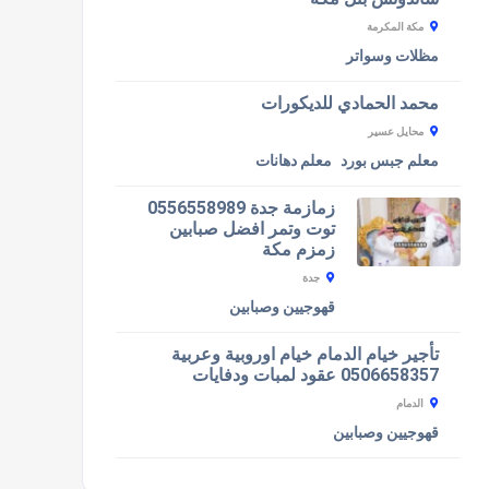
مكة المكرمة
مظلات وسواتر
محمد الحمادي للديكورات
محايل عسير
معلم جبس بورد
معلم دهانات
زمازمة جدة 0556558989
توت وتمر افضل صبابين
زمزم مكة
جدة
قهوجيين وصبابين
تأجير خيام الدمام خيام اوروبية وعربية
0506658357 عقود لمبات ودفايات
الدمام
قهوجيين وصبابين