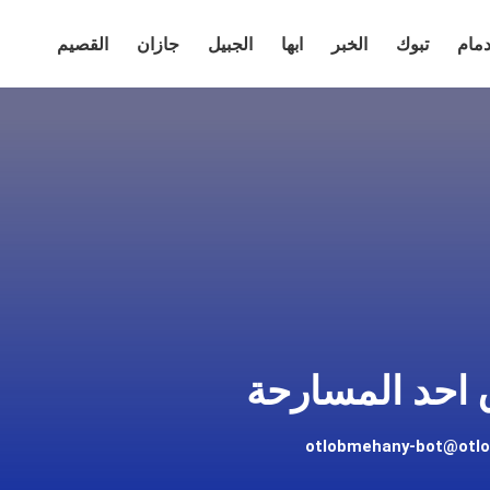
دمام
تبوك
الخبر
ابها
الجبيل
جازان
القصيم
احد المسارحة
otlobmehany-bot@otl