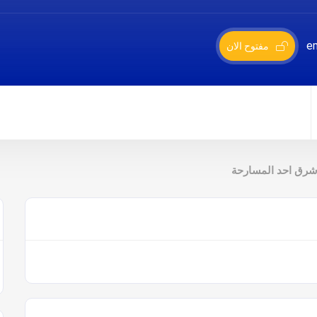
مفتوح الان
رق احد المسارحة