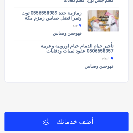
معلم جبس بورد
معلم دهانات
زمازمة جدة 0556558989 توت
وتمر افضل صبابين زمزم مكة
جدة
قهوجيين وصبابين
تأجير خيام الدمام خيام اوروبية وعربية
0506658357 عقود لمبات ودفايات
الدمام
قهوجيين وصبابين
أضف خدماتك