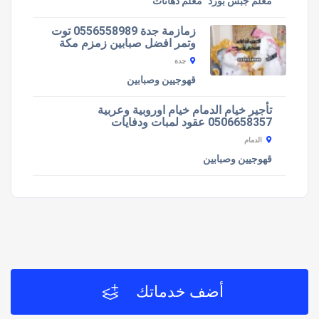
معلم جبس بورد
معلم دهانات
زمازمة جدة 0556558989 توت
وتمر افضل صبابين زمزم مكة
جدة
قهوجيين وصبابين
تأجير خيام الدمام خيام اوروبية وعربية
0506658357 عقود لمبات ودفايات
الدمام
قهوجيين وصبابين
أضف خدماتك