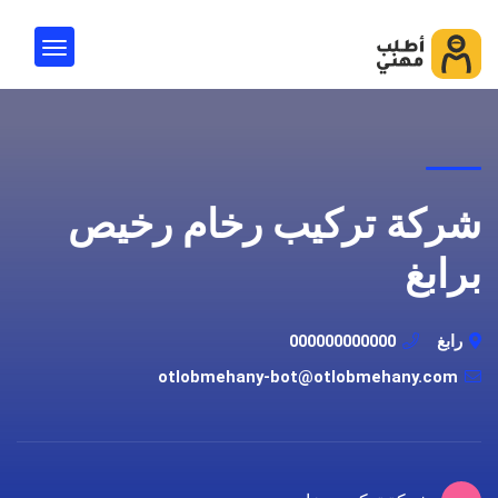
شركة تركيب رخام رخيص
برابغ
رابغ
000000000000
otlobmehany-bot@otlobmehany.com