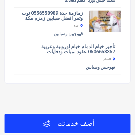
معلم جبس بورد
معلم دهانات
زمازمة جدة 0556558989 توت
وتمر افضل صبابين زمزم مكة
جدة
قهوجيين وصبابين
تأجير خيام الدمام خيام اوروبية وعربية
0506658357 عقود لمبات ودفايات
الدمام
قهوجيين وصبابين
أضف خدماتك