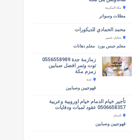
مكة المكرمة
مظلات وسواتر
محمد الحمادي للديكورات
محايل عسير
معلم جبس بورد
معلم دهانات
زمازمة جدة 0556558989
توت وتمر افضل صبابين
زمزم مكة
جدة
قهوجيين وصبابين
تأجير خيام الدمام خيام اوروبية وعربية
0506658357 عقود لمبات ودفايات
الدمام
قهوجيين وصبابين