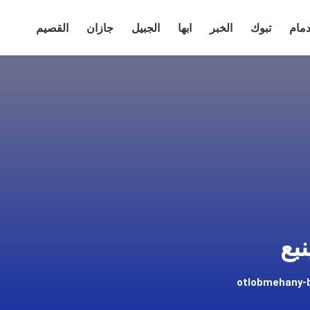
دمام
تبوك
الخبر
ابها
الجبيل
جازان
القصيم
بع
otlobmehany-