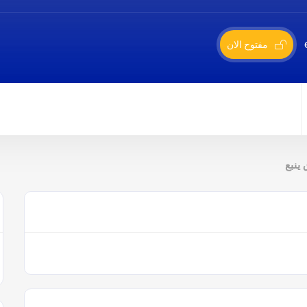
مفتوح الان
ينبع