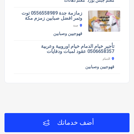
معلم جبس بورد
معلم دهانات
زمازمة جدة 0556558989 توت
وتمر افضل صبابين زمزم مكة
جدة
قهوجيين وصبابين
تأجير خيام الدمام خيام اوروبية وعربية
0506658357 عقود لمبات ودفايات
الدمام
قهوجيين وصبابين
أضف خدماتك