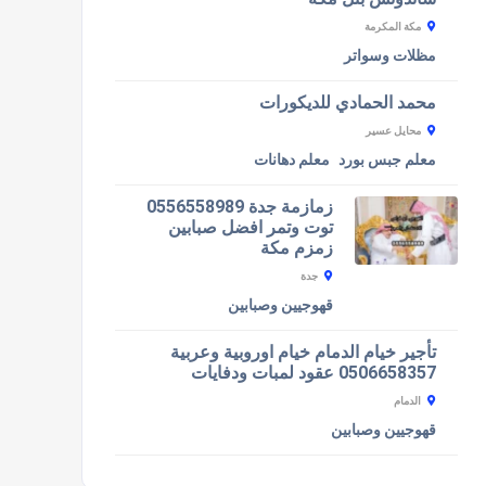
مكة المكرمة
مظلات وسواتر
محمد الحمادي للديكورات
محايل عسير
معلم جبس بورد
معلم دهانات
زمازمة جدة 0556558989
توت وتمر افضل صبابين
زمزم مكة
جدة
قهوجيين وصبابين
تأجير خيام الدمام خيام اوروبية وعربية
0506658357 عقود لمبات ودفايات
الدمام
قهوجيين وصبابين