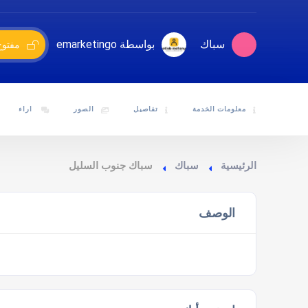
سباك
بواسطة emarketingo
مفتوح
معلومات الخدمة
تفاصيل
الصور
اراء
الرئيسية
سباك
سباك جنوب السليل
الوصف