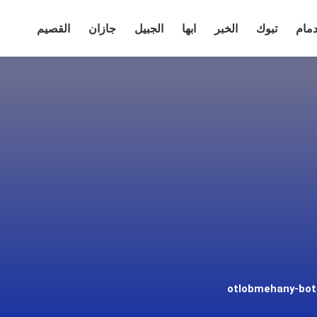
دمام
تبوك
الخبر
ابها
الجبيل
جازان
القصيم
otlobmehany-bo