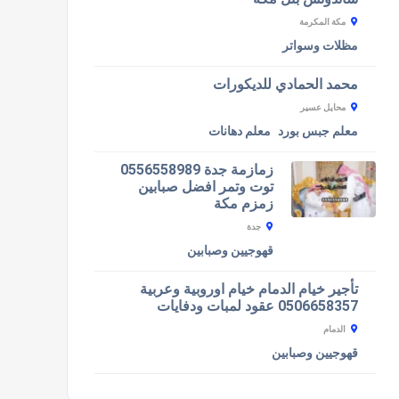
مكة المكرمة
مظلات وسواتر
محمد الحمادي للديكورات
محايل عسير
معلم جبس بورد
معلم دهانات
زمازمة جدة 0556558989
توت وتمر افضل صبابين
زمزم مكة
جدة
قهوجيين وصبابين
تأجير خيام الدمام خيام اوروبية وعربية
0506658357 عقود لمبات ودفايات
الدمام
قهوجيين وصبابين