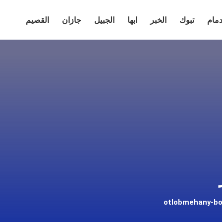
دمام
تبوك
الخبر
ابها
الجبيل
جازان
القصيم
otlobmehany-b