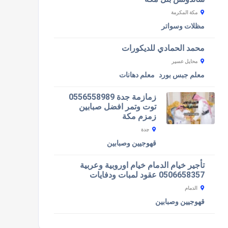
مكة المكرمة
مظلات وسواتر
محمد الحمادي للديكورات
محايل عسير
معلم جبس بورد
معلم دهانات
زمازمة جدة 0556558989
توت وتمر افضل صبابين
زمزم مكة
جدة
قهوجيين وصبابين
تأجير خيام الدمام خيام اوروبية وعربية
0506658357 عقود لمبات ودفايات
الدمام
قهوجيين وصبابين