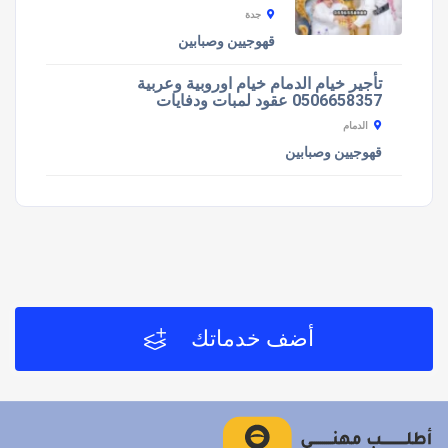
جدة
قهوجيين وصبابين
تأجير خيام الدمام خيام اوروبية وعربية
0506658357 عقود لمبات ودفايات
الدمام
قهوجيين وصبابين
أضف خدماتك