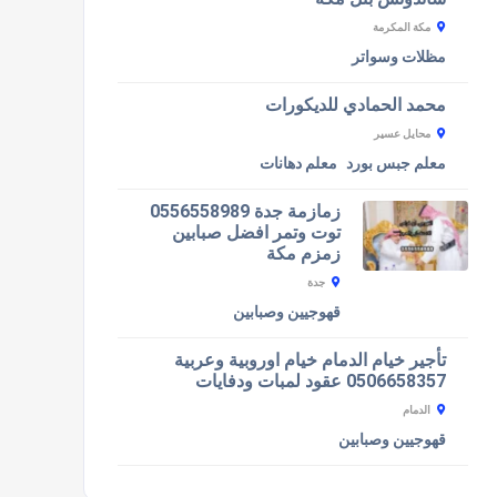
مكة المكرمة
مظلات وسواتر
محمد الحمادي للديكورات
محايل عسير
معلم جبس بورد
معلم دهانات
زمازمة جدة 0556558989
توت وتمر افضل صبابين
زمزم مكة
جدة
قهوجيين وصبابين
تأجير خيام الدمام خيام اوروبية وعربية
0506658357 عقود لمبات ودفايات
الدمام
قهوجيين وصبابين