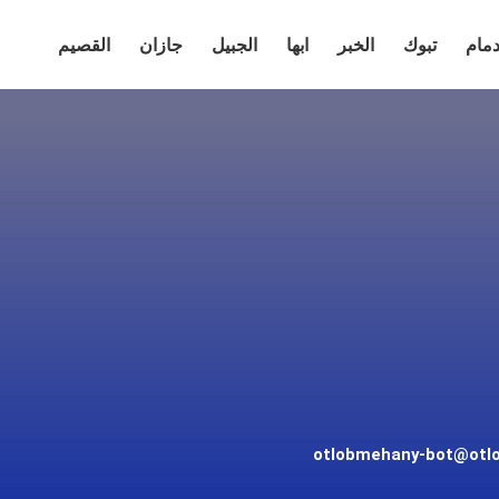
دمام
تبوك
الخبر
ابها
الجبيل
جازان
القصيم
otlobmehany-bot@otl