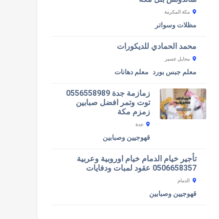
مكة المكرمة
مظلات وسواتر
محمد الحمادي للديكورات
محايل عسير
معلم جبس بورد
معلم دهانات
زمازمة جدة 0556558989
توت وتمر افضل صبابين
زمزم مكة
جدة
قهوجيين وصبابين
تأجير خيام الدمام خيام اوروبية وعربية
0506658357 عقود لمبات ودفايات
الدمام
قهوجيين وصبابين