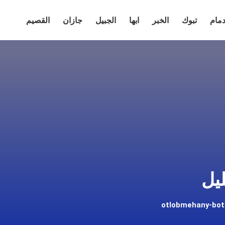
دمام
تبوك
الخبر
ابها
الجبيل
جازان
القصيم
يل
otlobmehany-bo