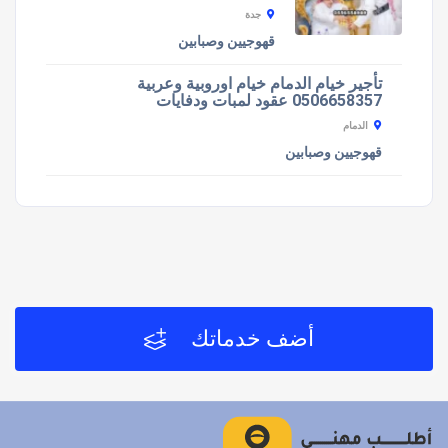
جدة
قهوجيين وصبابين
تأجير خيام الدمام خيام اوروبية وعربية
0506658357 عقود لمبات ودفايات
الدمام
قهوجيين وصبابين
أضف خدماتك