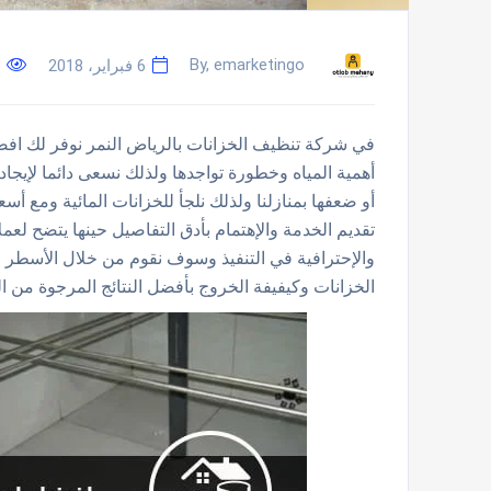
By, emarketingo
6 فبراير، 2018
في شركة تنظيف الخزانات بالرياض النمر نوفر لك اف
أهمية المياه وخطورة تواجدها ولذلك نسعى دائما لإيجاد
أو ضعفها بمنازلنا ولذلك نلجأ للخزانات المائية ومع أ
تقديم الخدمة والإهتمام بأدق التفاصيل حينها يتضح لعملا
والإحترافية في التنفيذ وسوف نقوم من خلال الأسطر
الخزانات وكيفيفة الخروج بأفضل النتائج المرجوة من الع