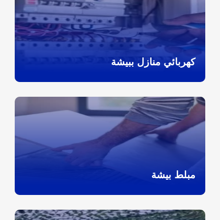
كهربائي منازل ببيشة
مبلط بيشة