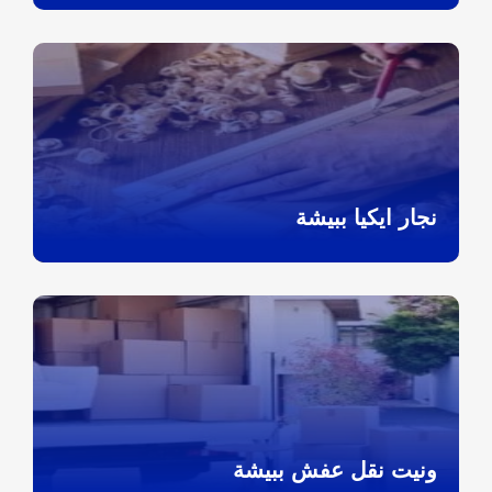
نجار ايكيا ببيشة
ونيت نقل عفش ببيشة