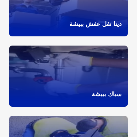
دينا نقل عفش ببيشة
سباك ببيشة