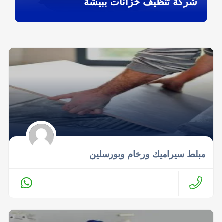
شركة تنظيف خزانات ببيشة
مبلط سيراميك ورخام وبورسلين