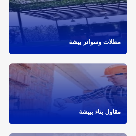
مظلات وسواتر بيشة
مقاول بناء ببيشة