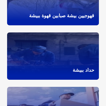
قهوجيين بيشة صبابين قهوة ببيشة
حداد ببيشة