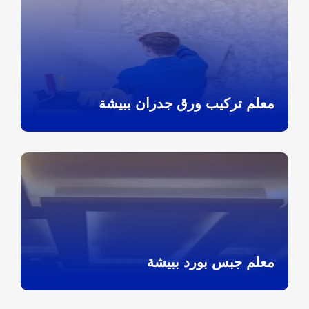
معلم تركيب ورق جدران ببيشة
معلم جبس بورد ببيشة