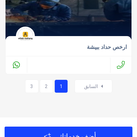
ارخص حداد ببيشة
السابق
1
2
3
أضف خدماتك