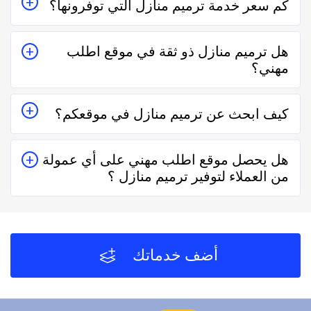
كم سعر خدمة ترميم منازل التي توفرونها؟
معه إما على الواتساب أو تليفونياً وطلب الخدمة منه بعمل
زيارة للمكان أو تقدير سعر الخدمة قبل الزيارة والإتفاق.
تختلف اسعار خدمات ترميم منازل وفقاً لعدة عناصر منها
هل ترميم منازل ذو ثقة في موقع اطلب
قرب المسافة وحجم العمل وتوقيته وهل هو عمل مستعجل
مهني؟
أم لا.
نعم ترميم منازل في موقع اطلب مهني ذو ثقة في التعامل
كيف ابحث عن ترميم منازل في موقعكم؟
فكل الفنيين والشركات يتم تقييمهم من عملاء حقيقيين وهذا
يدل على جودة الخدمة.
يُمكنك البحث عن ترميم منازل في موقعنا من خلال تحديد
هل يحصل موقع اطلب مهني على أي عمولة
المنطقة ثم تحديد المهنة وإختيار الفني الأقرب إليك والأفضل
من العملاء لتوفير ترميم منازل ؟
تقييماً فموقع اطلب مهني يعتمد على تقييم الفنيين
والشركات من خلال العملاء بعد كل زيارة لهم.
لا يحصل موقع اطلب مهني على أي عمولة من العملاء مُقابل
توفير ترميم منازل والفنيين والشركات لخدمتكم.
أضف خدماتك