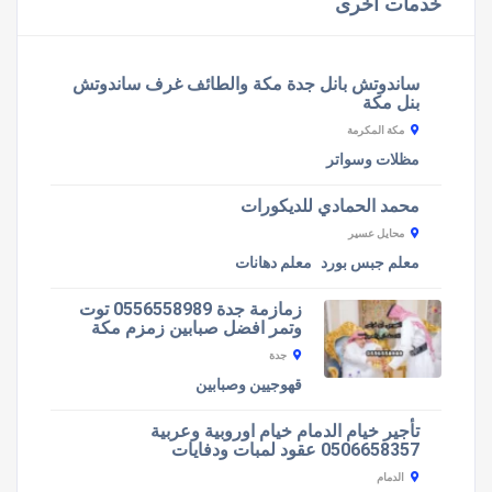
خدمات اخرى
ساندوتش بانل جدة مكة والطائف غرف ساندوتش
بنل مكة
مكة المكرمة
مظلات وسواتر
محمد الحمادي للديكورات
محايل عسير
معلم جبس بورد
معلم دهانات
زمازمة جدة 0556558989 توت
وتمر افضل صبابين زمزم مكة
جدة
قهوجيين وصبابين
تأجير خيام الدمام خيام اوروبية وعربية
0506658357 عقود لمبات ودفايات
الدمام