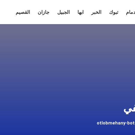
دمام
تبوك
الخبر
ابها
الجبيل
جازان
القصيم
في
otlobmehany-bo