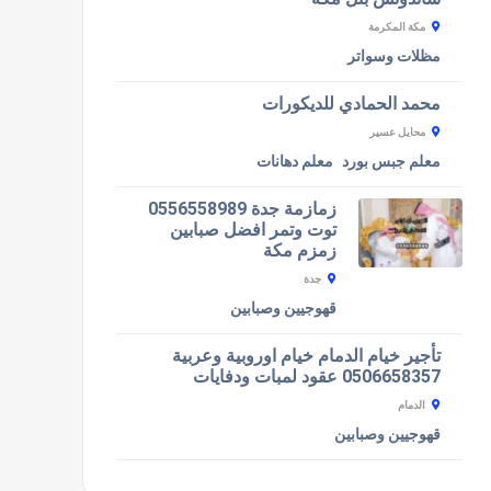
مكة المكرمة
مظلات وسواتر
محمد الحمادي للديكورات
محايل عسير
معلم جبس بورد
معلم دهانات
زمازمة جدة 0556558989
توت وتمر افضل صبابين
زمزم مكة
جدة
قهوجيين وصبابين
تأجير خيام الدمام خيام اوروبية وعربية
0506658357 عقود لمبات ودفايات
الدمام
قهوجيين وصبابين