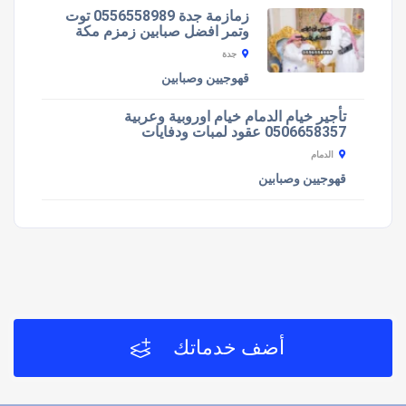
زمازمة جدة 0556558989 توت
وتمر افضل صبابين زمزم مكة
جدة
قهوجيين وصبابين
تأجير خيام الدمام خيام اوروبية وعربية
0506658357 عقود لمبات ودفايات
الدمام
قهوجيين وصبابين
أضف خدماتك