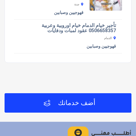
جدة
قهوجيين وصبابين
تأجير خيام الدمام خيام اوروبية وعربية
0506658357 عقود لمبات ودفايات
الدمام
قهوجيين وصبابين
أضف خدماتك