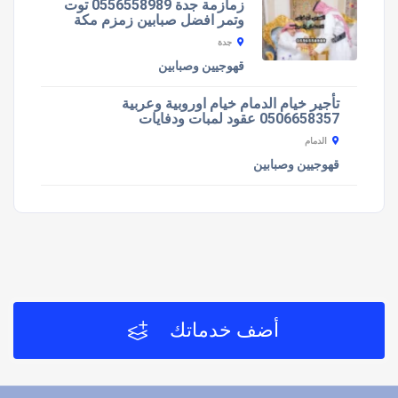
زمازمة جدة 0556558989 توت
وتمر افضل صبابين زمزم مكة
جدة
قهوجيين وصبابين
تأجير خيام الدمام خيام اوروبية وعربية
0506658357 عقود لمبات ودفايات
الدمام
قهوجيين وصبابين
أضف خدماتك