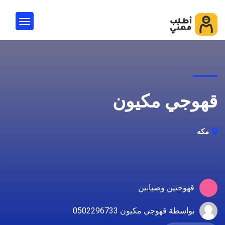
قهوجي مكيون
مكه
قهوجيين وصبابين
بواسطة قهوجي مكيون 0502296733