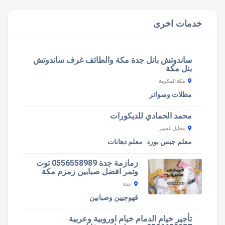
خدمات اخرى
ساندوتش بانل جدة مكة والطائف غرف ساندوتش
بنل مكة
مكة المكرمة
مظلات وسواتر
محمد الحمادي للديكورات
محايل عسير
معلم جبس بورد
معلم دهانات
زمازمة جدة 0556558989 توت
وتمر افضل صبابين زمزم مكة
جدة
قهوجيين وصبابين
تأجير خيام الدمام خيام اوروبية وعربية