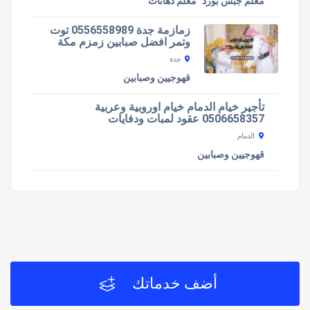
معلم جبس بورد
معلم دهانات
زمازمة جدة 0556558989 توت
وتمر افضل صبابين زمزم مكة
جدة
قهوجيين وصبابين
تأجير خيام الدمام خيام اوروبية وعربية
0506658357 عقود لمبات ودفايات
الدمام
قهوجيين وصبابين
أضف خدماتك