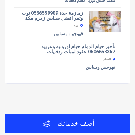
معلم جبس بورد
معلم دهانات
زمازمة جدة 0556558989 توت
وتمر افضل صبابين زمزم مكة
جدة
قهوجيين وصبابين
تأجير خيام الدمام خيام اوروبية وعربية
0506658357 عقود لمبات ودفايات
الدمام
قهوجيين وصبابين
أضف خدماتك