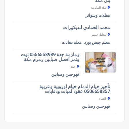
بنل مكة
مكة المكرمة
مظلات وسواتر
محمد الحمادي للديكورات
محايل عسير
معلم جبس بورد
معلم دهانات
زمازمة جدة 0556558989 توت
وتمر افضل صبابين زمزم مكة
جدة
قهوجيين وصبابين
تأجير خيام الدمام خيام اوروبية وعربية
0506658357 عقود لمبات ودفايات
الدمام
قهوجيين وصبابين