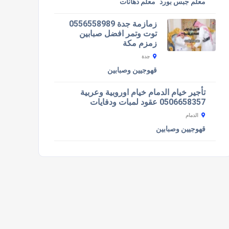
معلم جبس بورد
معلم دهانات
زمازمة جدة 0556558989
توت وتمر افضل صبابين
زمزم مكة
جدة
قهوجيين وصبابين
تأجير خيام الدمام خيام اوروبية وعربية
0506658357 عقود لمبات ودفايات
الدمام
قهوجيين وصبابين