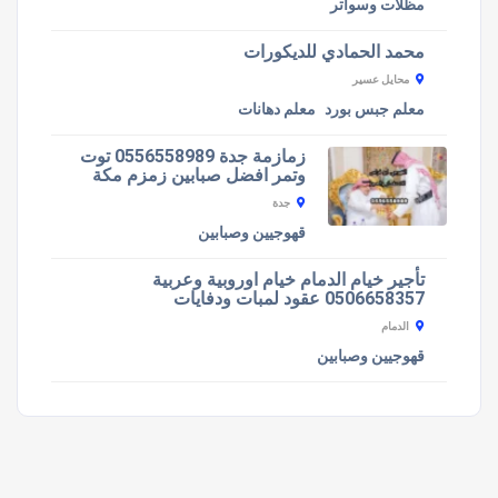
مظلات وسواتر
محمد الحمادي للديكورات
محايل عسير
معلم جبس بورد
معلم دهانات
زمازمة جدة 0556558989 توت
وتمر افضل صبابين زمزم مكة
جدة
قهوجيين وصبابين
تأجير خيام الدمام خيام اوروبية وعربية
0506658357 عقود لمبات ودفايات
الدمام
قهوجيين وصبابين