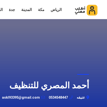
الرياض
مكة
المدينة
جدة
ال
أحمد المصري للتنظيف
عتيقه
0534548447
askl93395@gmail.com