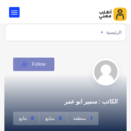
الرئيسية
Follow
الكاتب : سمير ابو عمر
1
منطقة
0
متابع
0
تتابع