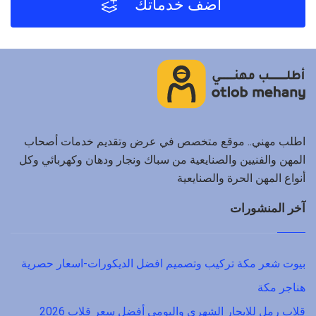
أضف خدماتك
اطلب مهني.. موقع متخصص في عرض وتقديم خدمات أصحاب
المهن والفنيين والصنايعية من سباك ونجار ودهان وكهربائي وكل
أنواع المهن الحرة والصنايعية
آخر المنشورات
بيوت شعر مكة تركيب وتصميم افضل الديكورات-اسعار حصرية
هناجر مكة
قلاب رمل للايجار الشهري واليومي أفضل سعر قلاب 2026