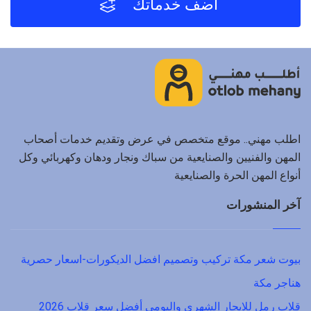
أضف خدماتك
اطلب مهني.. موقع متخصص في عرض وتقديم خدمات أصحاب
المهن والفنيين والصنايعية من سباك ونجار ودهان وكهربائي وكل
أنواع المهن الحرة والصنايعية
آخر المنشورات
بيوت شعر مكة تركيب وتصميم افضل الديكورات-اسعار حصرية
هناجر مكة
قلاب رمل للايجار الشهري واليومي أفضل سعر قلاب 2026